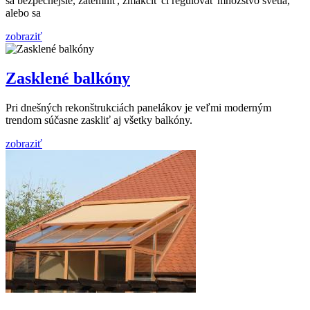
sa bezpečnejšie, zatemniť, zmäkčiť či regulovať množstvo svetla,
alebo sa
zobraziť
Zasklené balkóny
Pri dnešných rekonštrukciách panelákov je veľmi moderným
trendom súčasne zaskliť aj všetky balkóny.
zobraziť