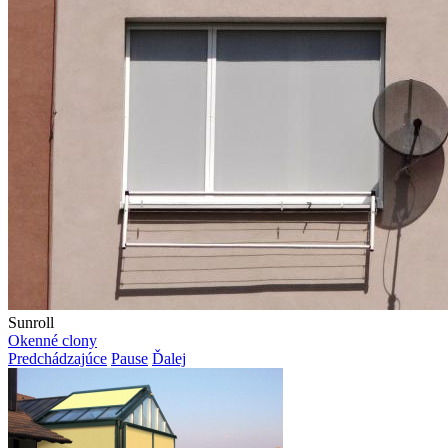
ZipScreen
ZipScreen
Predchádzajúce
Pause
Ďalej