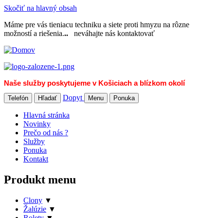
Skočiť na hlavný obsah
Máme pre vás tieniacu techniku a siete proti hmyzu na rôzne
možností a riešenia.
..
neváhajte nás kontaktovať
Naše služby poskytujeme v Košiciach a blízkom okolí
Dopyt
Telefón
Hľadať
Menu
Ponuka
Hlavná stránka
Novinky
Prečo od nás ?
Služby
Ponuka
Kontakt
Produkt menu
Clony
▼
Žalúzie
▼
Rolety
▼