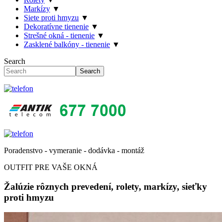
Markízy
▼
Siete proti hmyzu
▼
Dekoratívne tienenie
▼
Strešné okná - tienenie
▼
Zasklené balkóny - tienenie
▼
Search
Search
Poradenstvo - vymeranie - dodávka - montáž
OUTFIT PRE VAŠE OKNÁ
Žalúzie rôznych prevedení, rolety, markízy, sieťky
proti hmyzu