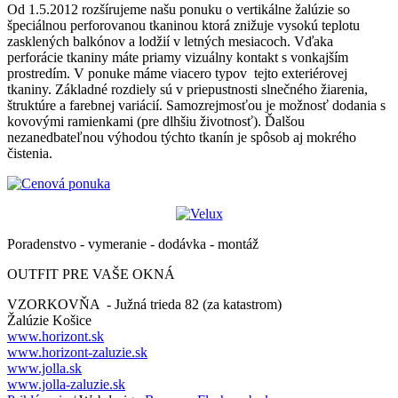
Od 1.5.2012 rozšírujeme našu ponuku o vertikálne žalúzie so
špeciálnou perforovanou tkaninou ktorá znižuje vysokú teplotu
zasklených balkónov a lodžií v letných mesiacoch. Vďaka
perforácie tkaniny máte priamy vizuálny kontakt s vonkajším
prostredím. V ponuke máme viacero typov tejto exteriérovej
tkaniny. Základné rozdiely sú v priepustnosti slnečného žiarenia,
štruktúre a farebnej variácií. Samozrejmosťou je možnosť dodania s
kovovými ramienkami (pre dlhšiu životnosť). Ďalšou
nezanedbateľnou výhodou týchto tkanín je spôsob aj mokrého
čistenia.
Poradenstvo - vymeranie - dodávka - montáž
OUTFIT PRE VAŠE OKNÁ
VZORKOVŇA - Južná trieda 82 (za katastrom)
Žalúzie Košice
www.horizont.sk
www.horizont-zaluzie.sk
www.jolla.sk
www.jolla-zaluzie.sk