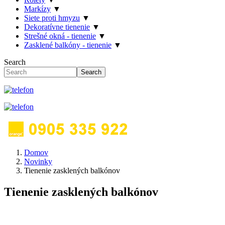
Markízy
▼
Siete proti hmyzu
▼
Dekoratívne tienenie
▼
Strešné okná - tienenie
▼
Zasklené balkóny - tienenie
▼
Search
Search
Domov
Novinky
Tienenie zasklených balkónov
Tienenie zasklených balkónov