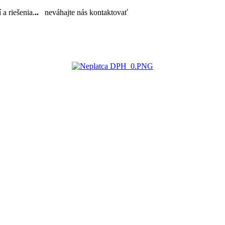
a riešenia.
..
neváhajte nás kontaktovať