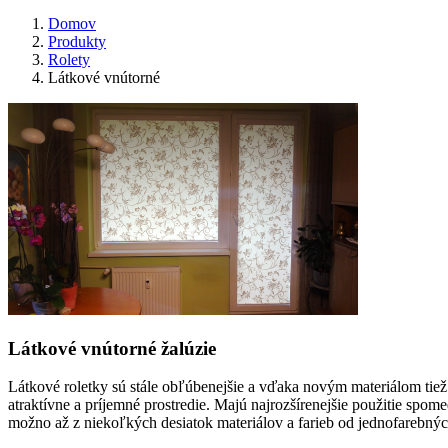
Domov
Produkty
Rolety
Látkové vnútorné
Látkové vnútorné žalúzie
Látkové roletky sú stále obľúbenejšie a vďaka novým materiálom tie
atraktívne a príjemné prostredie. Majú najrozšírenejšie použitie spom
možno až z niekoľkých desiatok materiálov a farieb od jednofarebný