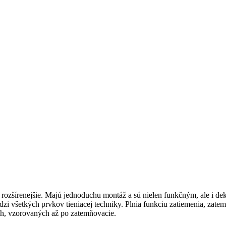
ž rozšírenejšie. Majú jednoduchu montáž a sú nielen funkčným, ale i
edzi všetkých prvkov tieniacej techniky. Plnia funkciu zatiemenia, zat
ch, vzorovaných až po zatemňovacie.