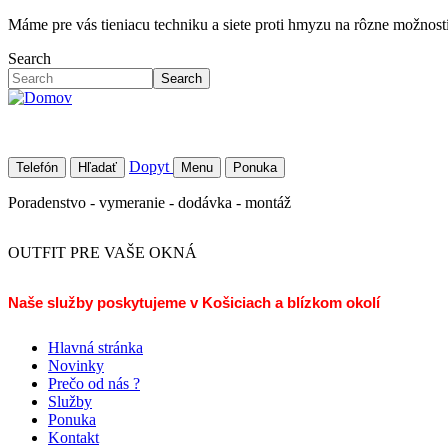
Skočiť
Máme pre vás tieniacu techniku a siete proti hmyzu na rôzne možností 
na
Search
hlavný
obsah
Search
Dopyt
Telefón
Hľadať
Menu
Ponuka
Poradenstvo - vymeranie - dodávka - montáž
OUTFIT PRE VAŠE OKNÁ
Naše služby poskytujeme v Košiciach a blízkom okolí
Hlavná stránka
Novinky
Prečo od nás ?
Služby
Ponuka
Kontakt