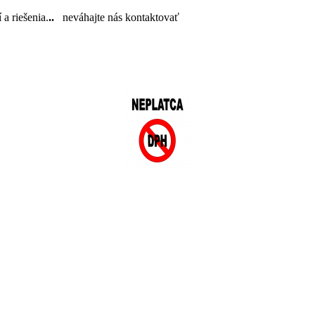
a riešenia.
..
neváhajte nás kontaktovať