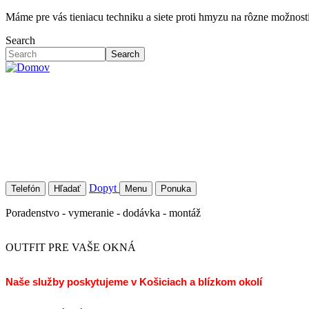
Skočiť
Máme pre vás tieniacu techniku a siete proti hmyzu na rôzne možností 
na
Search
hlavný
obsah
Search
Dopyt
Telefón
Hľadať
Menu
Ponuka
Poradenstvo - vymeranie - dodávka - montáž
OUTFIT PRE VAŠE OKNÁ
Naše služby poskytujeme v Košiciach a blízkom okolí