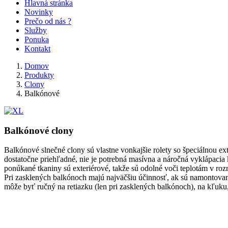
Hlavná stránka
Novinky
Prečo od nás ?
Služby
Ponuka
Kontakt
Domov
Produkty
Clony
Balkónové
Balkónové clony
Balkónové slnečné clony sú vlastne vonkajšie rolety so špeciálnou ext
dostatočne priehľadné, nie je potrebná masívna a náročná vyklápacia
ponúkané tkaniny sú exteriérové, takže sú odolné voči teplotám v r
Pri zasklených balkónoch majú najväčšiu účinnosť, ak sú namontované 
môže byť ručný na retiazku (len pri zasklených balkónoch), na kľuku