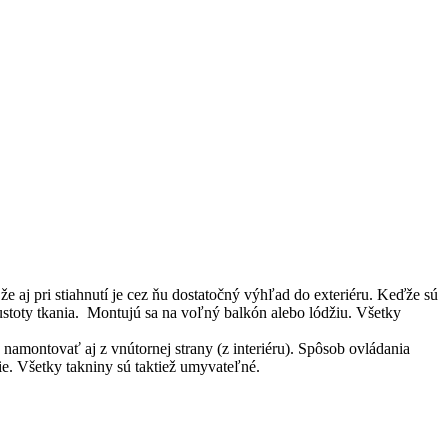
e aj pri stiahnutí je cez ňu dostatočný výhľad do exteriéru. Keďže sú
ustoty tkania. Montujú sa na voľný balkón alebo lódžiu. Všetky
 namontovať aj z vnútornej strany (z interiéru). Spôsob ovládania
e. Všetky takniny sú taktiež umyvateľné.