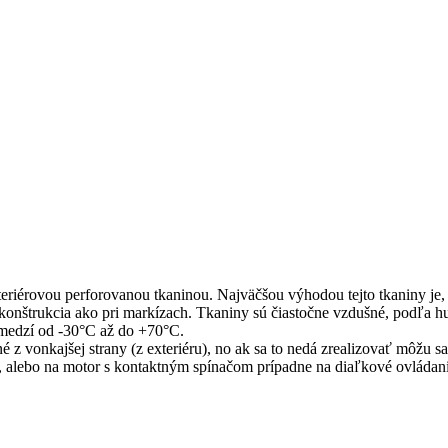
eriérovou perforovanou tkaninou. Najväčšou výhodou tejto tkaniny je, ž
 konštrukcia ako pri markízach. Tkaniny sú čiastočne vzdušné, podľa h
ozmedzí od -30°C až do +70°C.
z vonkajšej strany (z exteriéru), no ak sa to nedá zrealizovať môžu sa
, alebo na motor s kontaktným spínačom prípadne na diaľkové ovládani