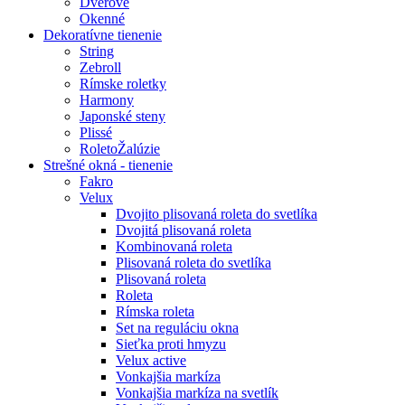
Dverové
Okenné
Dekoratívne tienenie
String
Zebroll
Rímske roletky
Harmony
Japonské steny
Plissé
RoletoŽalúzie
Strešné okná - tienenie
Fakro
Velux
Dvojito plisovaná roleta do svetlíka
Dvojitá plisovaná roleta
Kombinovaná roleta
Plisovaná roleta do svetlíka
Plisovaná roleta
Roleta
Rímska roleta
Set na reguláciu okna
Sieťka proti hmyzu
Velux active
Vonkajšia markíza
Vonkajšia markíza na svetlík