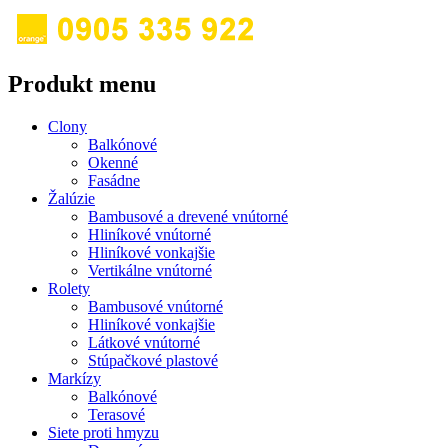
Produkt menu
Clony
Balkónové
Okenné
Fasádne
Žalúzie
Bambusové a drevené vnútorné
Hliníkové vnútorné
Hliníkové vonkajšie
Vertikálne vnútorné
Rolety
Bambusové vnútorné
Hliníkové vonkajšie
Látkové vnútorné
Stúpačkové plastové
Markízy
Balkónové
Terasové
Siete proti hmyzu