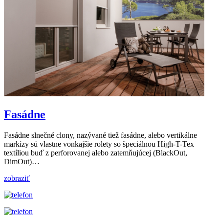
Fasádne
Fasádne slnečné clony, nazývané tiež fasádne, alebo vertikálne
markízy sú vlastne vonkajšie rolety so špeciálnou High-T-Tex
textíliou buď z perforovanej alebo zatemňujúcej (BlackOut,
DimOut)…
zobraziť