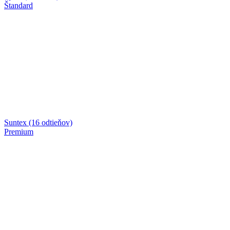
Štandard
Suntex (16 odtieňov)
Premium