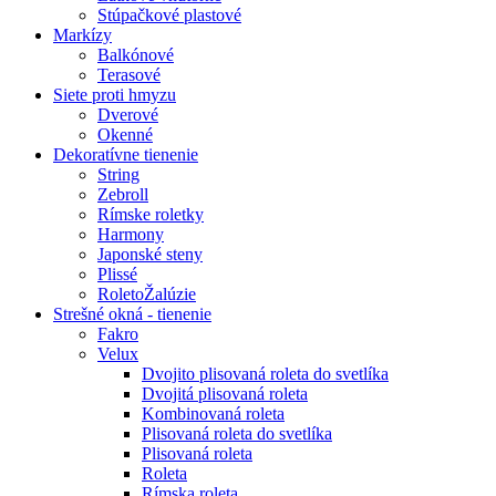
Stúpačkové plastové
Markízy
Balkónové
Terasové
Siete proti hmyzu
Dverové
Okenné
Dekoratívne tienenie
String
Zebroll
Rímske roletky
Harmony
Japonské steny
Plissé
RoletoŽalúzie
Strešné okná - tienenie
Fakro
Velux
Dvojito plisovaná roleta do svetlíka
Dvojitá plisovaná roleta
Kombinovaná roleta
Plisovaná roleta do svetlíka
Plisovaná roleta
Roleta
Rímska roleta