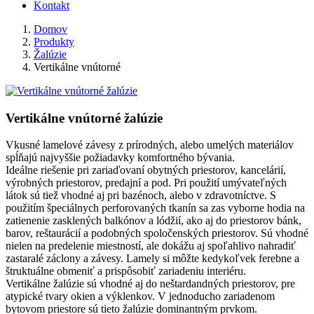
Kontakt
Domov
Produkty
Žalúzie
Vertikálne vnútorné
Vertikálne vnútorné žalúzie
Vkusné lamelové závesy z prírodných, alebo umelých materiálov
spĺňajú najvyššie požiadavky komfortného bývania.
Ideálne riešenie pri zariaďovaní obytných priestorov, kancelárií,
výrobných priestorov, predajní a pod. Pri použití umývateľných
látok sú tiež vhodné aj pri bazénoch, alebo v zdravotníctve. S
použitím špeciálnych perforovaných tkanín sa zas vyborne hodia na
zatienenie zasklených balkónov a lódžií, ako aj do priestorov bánk,
barov, reštaurácií a podobných spoločenských priestorov. Sú vhodné
nielen na predelenie miestností, ale dokážu aj spoľahlivo nahradiť
zastaralé záclony a závesy. Lamely si môžte kedykoľvek ferebne a
štruktuálne obmeniť a prispôsobiť zariadeniu interiéru.
Vertikálne žalúzie sú vhodné aj do neštardandných priestorov, pre
atypické tvary okien a výklenkov. V jednoducho zariadenom
bytovom priestore sú tieto žalúzie dominantným prvkom.