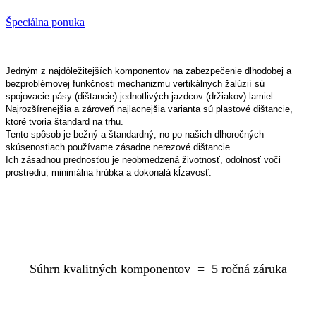
Špeciálna ponuka
Jedným z najdôležitejších komponentov na zabezpečenie dlhodobej a
bezproblémovej funkčnosti mechanizmu vertikálnych žalúzií sú
spojovacie pásy (dištancie) jednotlivých jazdcov (držiakov) lamiel.
Najrozšírenejšia a zároveň najlacnejšia varianta sú plastové dištancie,
ktoré tvoria štandard na trhu.
Tento spôsob je bežný a štandardný, no po našich dlhoročných
skúsenostiach používame zásadne nerezové dištancie.
Ich zásadnou prednosťou je neobmedzená životnosť, odolnosť voči
prostrediu, minimálna hrúbka a dokonalá kĺzavosť.
Súhrn kvalitných komponentov = 5 ročná záruka