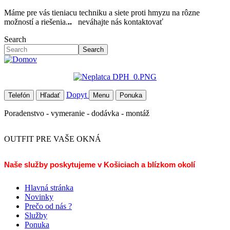
Skočiť
Máme pre vás tieniacu techniku a siete proti hmyzu na rôzne
na
možností a riešenia.
..
neváhajte nás kontaktovať
hlavný
Search
obsah
Search
Dopyt
Telefón
Hľadať
Menu
Ponuka
Poradenstvo - vymeranie - dodávka - montáž
OUTFIT PRE VAŠE OKNÁ
Naše služby poskytujeme v Košiciach a blízkom okolí
Hlavná stránka
Novinky
Prečo od nás ?
Služby
Ponuka