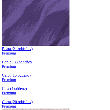
Beata (21 odtieňov)
Premium
Berlin (33 odtieňov)
Premium
Carol (15 odtieňov)
Premium
Cata (4 odtiene)
Premium
Corra (20 odtieňov)
Premium