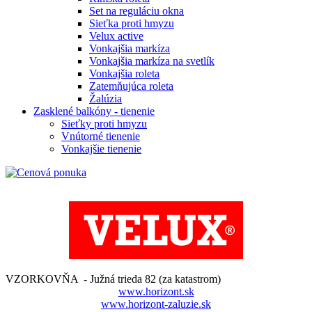
Set na reguláciu okna
Sieťka proti hmyzu
Velux active
Vonkajšia markíza
Vonkajšia markíza na svetlík
Vonkajšia roleta
Zatemňujúca roleta
Žalúzia
Zasklené balkóny - tienenie
Sieťky proti hmyzu
Vnútorné tienenie
Vonkajšie tienenie
VZORKOVŇA - Južná trieda 82 (za katastrom)
www.horizont.sk
www.horizont-zaluzie.sk