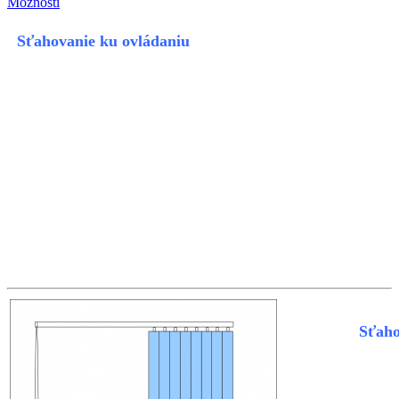
Možnosti
Sťahovanie ku ovládaniu
Sťaho