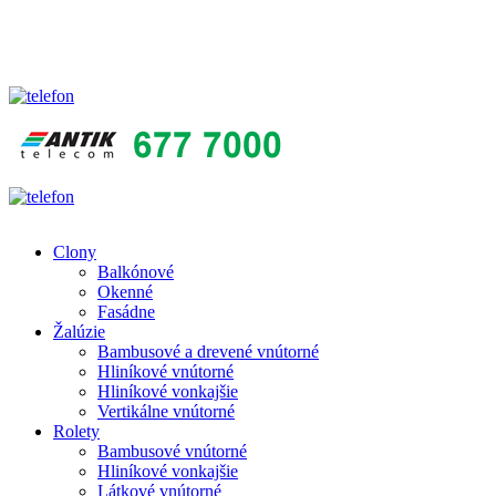
Clony
Balkónové
Produkt
Okenné
menu
Fasádne
Žalúzie
Bambusové a drevené vnútorné
Hliníkové vnútorné
Hliníkové vonkajšie
Vertikálne vnútorné
Rolety
Bambusové vnútorné
Hliníkové vonkajšie
Látkové vnútorné