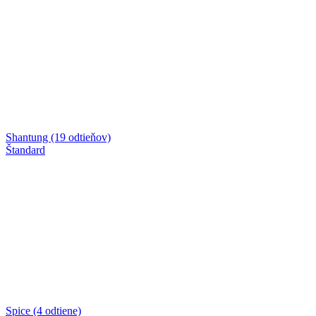
Shantung (19 odtieňov)
Štandard
Spice (4 odtiene)