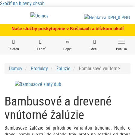
Skočiť na hlavný obsah
Naše služby poskytujeme v Košiciach a blízkom okolí
Telefón
Hľadať
Dopyt
Menu
Ponuka
Domov
Produkty
Žalúzie
Bambusové vnútorné
Bambusové a drevené
vnútorné žalúzie
Bambusové žalúzie sú prírodnou variantou tienenia. Nejde o
drevo, bambus patrí do čeľade tráv, preto na rozdiel od dreva