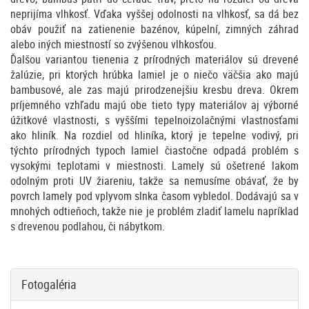
neprijíma vlhkosť. Vďaka vyššej odolnosti na vlhkosť, sa dá bez
obáv použiť na zatienenie bazénov, kúpelní, zimných záhrad
alebo iných miestností so zvýšenou vlhkosťou.
Ďalšou variantou tienenia z prírodných materiálov sú drevené
žalúzie, pri ktorých hrúbka lamiel je o niečo väčšia ako majú
bambusové, ale zas majú prirodzenejšiu kresbu dreva. Okrem
príjemného vzhľadu majú obe tieto typy materiálov aj výborné
úžitkové vlastnosti, s vyššími tepelnoizolačnými vlastnosťami
ako hliník. Na rozdiel od hliníka, ktorý je tepelne vodivý, pri
týchto prírodných typoch lamiel čiastočne odpadá problém s
vysokými teplotami v miestnosti. Lamely sú ošetrené lakom
odolným proti UV žiareniu, takže sa nemusíme obávať, že by
povrch lamely pod vplyvom slnka časom vybledol. Dodávajú sa v
mnohých odtieňoch, takže nie je problém zladiť lamelu napríklad
s drevenou podlahou, či nábytkom.
Fotogaléria