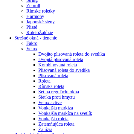
String
Zebroll
Rímske roletky
Harmony
Japonské steny
Plissé
RoletoŽalúzie
Strešné okná - tienenie
Fakro
Velux
Dvojito plisovaná roleta do svetlíka
Dvojitá plisovaná roleta
Kombinovaná roleta
Plisovaná roleta do svetlíka
Plisovaná roleta
Roleta
Rímska roleta
Set na reguláciu okna
Sieťka proti hmyzu
Velux active
Vonkajšia markíza
Vonkajšia markíza na svetlík
Vonkajšia roleta
Zatemňujúca roleta
Žalúzia