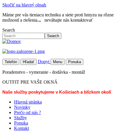
Skočiť na hlavný obsah
Máme pre vás tieniacu techniku a siete proti hmyzu na rôzne
možností a riešenia.
..
neváhajte nás kontaktovať
Search
Search
Dopyt
Telefón
Hľadať
Menu
Ponuka
Poradenstvo - vymeranie - dodávka - montáž
OUTFIT PRE VAŠE OKNÁ
Naše služby poskytujeme v Košiciach a blízkom okolí
Hlavná stránka
Novinky
Prečo od nás ?
Služby
Ponuka
Kontakt