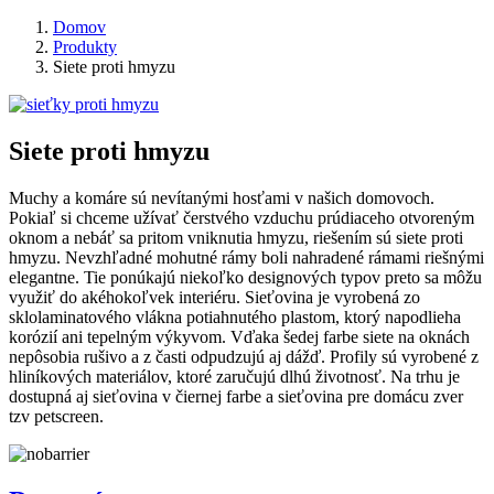
Domov
Produkty
Siete proti hmyzu
Siete proti hmyzu
Muchy a komáre sú nevítanými hosťami v našich domovoch.
Pokiaľ si chceme užívať čerstvého vzduchu prúdiaceho otvoreným
oknom a nebáť sa pritom vniknutia hmyzu, riešením sú siete proti
hmyzu. Nevzhľadné mohutné rámy boli nahradené rámami riešnými
elegantne. Tie ponúkajú niekoľko designových typov preto sa môžu
využiť do akéhokoľvek interiéru. Sieťovina je vyrobená zo
sklolaminatového vlákna potiahnutého plastom, ktorý napodlieha
korózií ani tepelným výkyvom. Vďaka šedej farbe siete na oknách
nepôsobia rušivo a z časti odpudzujú aj dážď. Profily sú vyrobené z
hliníkových materiálov, ktoré zaručujú dlhú životnosť. Na trhu je
dostupná aj sieťovina v čiernej farbe a sieťovina pre domácu zver
tzv petscreen.