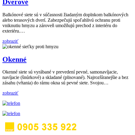
Dverové
Balkónové siete sú v súčasnosti žiadaným doplnkom balkónových
alebo terasových dverí. Zabezpečujú spoľahlivú ochranu proti
vniknutiu hmyzu a zároveň umožňujú prechod z interiéru do
exteriéru.…
zobraziť
Okenné
Okenné siete sú vyrábané v prevedení pevné, samonavíjacie,
navíjacie (šnúrkové) a skladané (plisované). Najrozšíranejšie a bez
zásahu (vŕtania) do rámu okna sú pevné siete. Svojou…
zobraziť