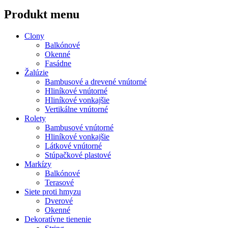
Produkt menu
Clony
Balkónové
Okenné
Fasádne
Žalúzie
Bambusové a drevené vnútorné
Hliníkové vnútorné
Hliníkové vonkajšie
Vertikálne vnútorné
Rolety
Bambusové vnútorné
Hliníkové vonkajšie
Látkové vnútorné
Stúpačkové plastové
Markízy
Balkónové
Terasové
Siete proti hmyzu
Dverové
Okenné
Dekoratívne tienenie