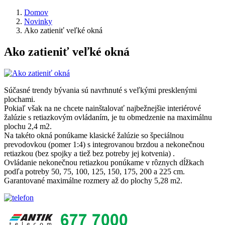
Domov
Novinky
Ako zatieniť veľké okná
Ako zatieniť veľké okná
Súčasné trendy bývania sú navrhnuté s veľkými presklenými
plochami.
Pokiaľ však na ne chcete nainštalovať najbežnejšie interiérové
žalúzie s retiazkovým ovládaním, je tu obmedzenie na maximálnu
plochu 2,4 m2.
Na takéto okná ponúkame klasické žalúzie so špeciálnou
prevodovkou (pomer 1:4) s integrovanou brzdou a nekonečnou
retiazkou (bez spojky a tiež bez potreby jej kotvenia) .
Ovládanie nekonečnou retiazkou ponúkame v rôznych dĺžkach
podľa potreby 50, 75, 100, 125, 150, 175, 200 a 225 cm.
Garantované maximálne rozmery až do plochy 5,28 m2.