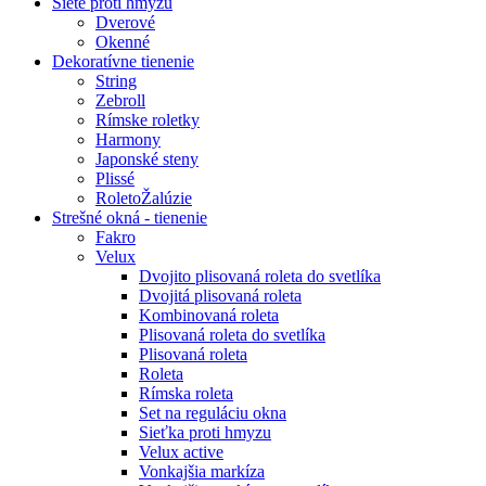
Siete proti hmyzu
Dverové
Okenné
Dekoratívne tienenie
String
Zebroll
Rímske roletky
Harmony
Japonské steny
Plissé
RoletoŽalúzie
Strešné okná - tienenie
Fakro
Velux
Dvojito plisovaná roleta do svetlíka
Dvojitá plisovaná roleta
Kombinovaná roleta
Plisovaná roleta do svetlíka
Plisovaná roleta
Roleta
Rímska roleta
Set na reguláciu okna
Sieťka proti hmyzu
Velux active
Vonkajšia markíza