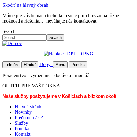
Skočiť na hlavný obsah
Máme pre vás tieniacu techniku a siete proti hmyzu na rôzne
možností a riešenia.
..
neváhajte nás kontaktovať
Search
Search
Dopyt
Telefón
Hľadať
Menu
Ponuka
Poradenstvo - vymeranie - dodávka - montáž
OUTFIT PRE VAŠE OKNÁ
Naše služby poskytujeme v Košiciach a blízkom okolí
Hlavná stránka
Novinky
Prečo od nás ?
Služby
Ponuka
Kontakt