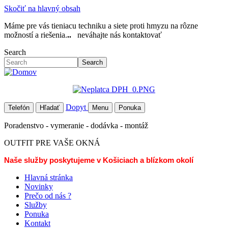
Skočiť na hlavný obsah
Máme pre vás tieniacu techniku a siete proti hmyzu na rôzne
možností a riešenia.
..
neváhajte nás kontaktovať
Search
Search
Dopyt
Telefón
Hľadať
Menu
Ponuka
Poradenstvo - vymeranie - dodávka - montáž
OUTFIT PRE VAŠE OKNÁ
Naše služby poskytujeme v Košiciach a blízkom okolí
Hlavná stránka
Novinky
Prečo od nás ?
Služby
Ponuka
Kontakt