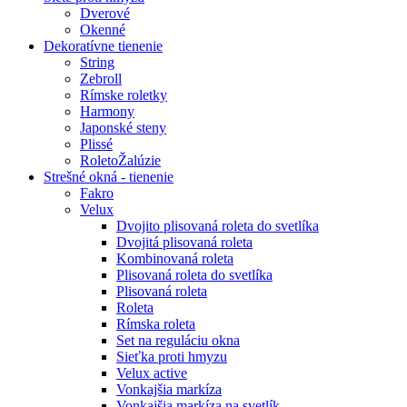
Dverové
Okenné
Dekoratívne tienenie
String
Zebroll
Rímske roletky
Harmony
Japonské steny
Plissé
RoletoŽalúzie
Strešné okná - tienenie
Fakro
Velux
Dvojito plisovaná roleta do svetlíka
Dvojitá plisovaná roleta
Kombinovaná roleta
Plisovaná roleta do svetlíka
Plisovaná roleta
Roleta
Rímska roleta
Set na reguláciu okna
Sieťka proti hmyzu
Velux active
Vonkajšia markíza
Vonkajšia markíza na svetlík