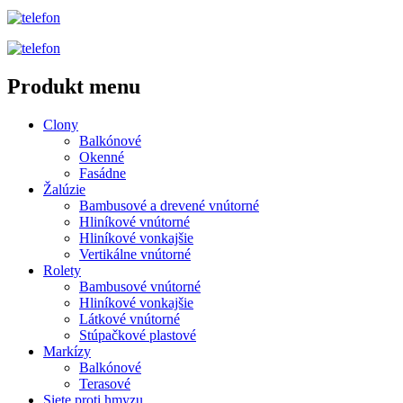
Produkt menu
Clony
Balkónové
Okenné
Fasádne
Žalúzie
Bambusové a drevené vnútorné
Hliníkové vnútorné
Hliníkové vonkajšie
Vertikálne vnútorné
Rolety
Bambusové vnútorné
Hliníkové vonkajšie
Látkové vnútorné
Stúpačkové plastové
Markízy
Balkónové
Terasové
Siete proti hmyzu