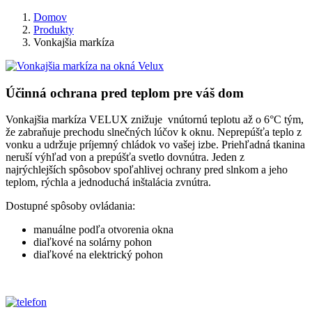
Domov
Produkty
Vonkajšia markíza
Účinná ochrana pred teplom pre váš dom
Vonkajšia markíza VELUX znižuje vnútornú teplotu až o 6°C tým,
že zabraňuje prechodu slnečných lúčov k oknu. Neprepúšťa teplo z
vonku a udržuje príjemný chládok vo vašej izbe. Priehľadná tkanina
neruší výhľad von a prepúšťa svetlo dovnútra. Jeden z
najrýchlejších spôsobov spoľahlivej ochrany pred slnkom a jeho
teplom, rýchla a jednoduchá inštalácia zvnútra.
Dostupné spôsoby ovládania:
manuálne podľa otvorenia okna
diaľkové na solárny pohon
diaľkové na elektrický pohon