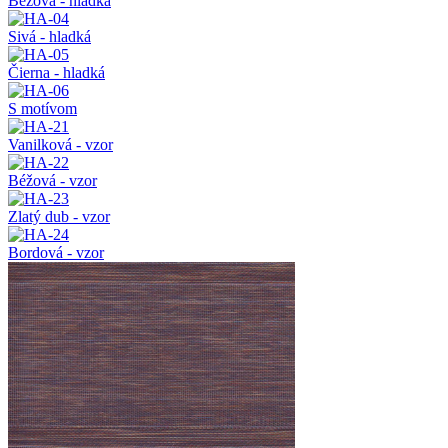
Béžová - hladká
Sivá - hladká
Čierna - hladká
S motívom
Vanilková - vzor
Béžová - vzor
Zlatý dub - vzor
Bordová - vzor