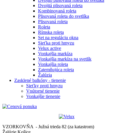
Dvojito plisovaná roleta do svetlíka
Dvojitá plisovaná roleta
Kombinovaná roleta
Plisovaná roleta do svetlíka
Plisovaná roleta
Roleta
Rímska roleta
Set na reguláciu okna
Sieťka proti hmyzu
Velux active
Vonkajšia markíza
Vonkajšia markíza na svetlík
Vonkajšia roleta
Zatemňujúca roleta
Žalúzia
Zasklené balkóny - tienenie
Sieťky proti hmyzu
Vnútorné tienenie
Vonkajšie tienenie
VZORKOVŇA - Južná trieda 82 (za katastrom)
Žalúzie Košice