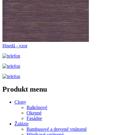
Hnedá - vzor
Produkt menu
Clony
Balkónové
Okenné
Fasádne
Žalúzie
Bambusové a drevené vnútorné
Hliníkové vnútorné