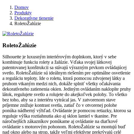
Domov
Produkty
Dekoratívne tienenie
RoletoŽalúzie
RoletoŽalúzie
Silhouette je luxusným interiérovým doplnkom, ktorý v sebe
kombinuje funkciu rolety a žalúzie. Vďaka svojej látkovej
patentovanej konštrukcii sa stávajú výrazným prvkom ovládajúcej
svetlo. RoletoŽalúzie sú ideálnym riešením pre optimálne osvetlenie
a reguláciu teploty. Ide o roletu, ktorá pomocou zdvojenej látky a
pruhom vtkaným medzi nich, dokáže splniť všetky očakávania
dekoratívneho zatienenia okien. Jediným ovládaním naklopíte pruhy
látok, regulujete svetlo a rolujete do akejkoľvek polohy. To všetko
bez toho, aby sa z interiéru vytrácal jas. V zatvorenom stave
príjemne znižuje kontrast svetla, zatiaľ čo v otvorenej polohe
ponúka nádherný výhľad. Ovládanie je pomocou retiazky, ktorou sa
reguluje výška roztiahnutia ako aj sklon lamiel v tkanine. Pre
náročnejších zákazníkov ponúkame aj ovládanie na diaťkové
ovládanie s motorovým pohonom. RoletoŽalúzie sa montujú buď
nad okno alebo na strop, takže veľmi efektívne prekrývajú celé