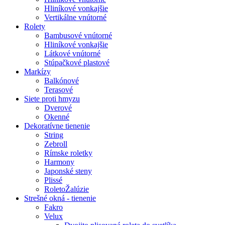
Hliníkové vonkajšie
Vertikálne vnútorné
Rolety
Bambusové vnútorné
Hliníkové vonkajšie
Látkové vnútorné
Stúpačkové plastové
Markízy
Balkónové
Terasové
Siete proti hmyzu
Dverové
Okenné
Dekoratívne tienenie
String
Zebroll
Rímske roletky
Harmony
Japonské steny
Plissé
RoletoŽalúzie
Strešné okná - tienenie
Fakro
Velux