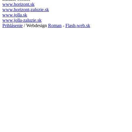
www.horizont.sk
www.horizont-zaluzie.sk
www.jolla.sk
www.jolla-zaluzie.sk
Prihlásenie
/ Webdesign
Roman
-
Flash-web.sk