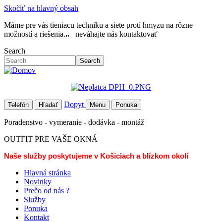
Skočiť na hlavný obsah
Máme pre vás tieniacu techniku a siete proti hmyzu na rôzne
možností a riešenia.
..
neváhajte nás kontaktovať
Search
Search
Dopyt
Telefón
Hľadať
Menu
Ponuka
Poradenstvo - vymeranie - dodávka - montáž
OUTFIT PRE VAŠE OKNÁ
Naše služby poskytujeme v Košiciach a blízkom okolí
Hlavná stránka
Novinky
Prečo od nás ?
Služby
Ponuka
Kontakt