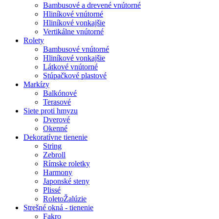
Bambusové a drevené vnútorné
Hliníkové vnútorné
Hliníkové vonkajšie
Vertikálne vnútorné
Rolety
Bambusové vnútorné
Hliníkové vonkajšie
Látkové vnútorné
Stúpačkové plastové
Markízy
Balkónové
Terasové
Siete proti hmyzu
Dverové
Okenné
Dekoratívne tienenie
String
Zebroll
Rímske roletky
Harmony
Japonské steny
Plissé
RoletoŽalúzie
Strešné okná - tienenie
Fakro