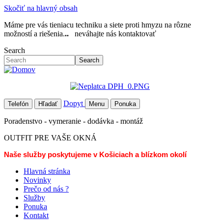
Skočiť na hlavný obsah
Máme pre vás tieniacu techniku a siete proti hmyzu na rôzne
možností a riešenia.
..
neváhajte nás kontaktovať
Search
Search
Dopyt
Telefón
Hľadať
Menu
Ponuka
Poradenstvo - vymeranie - dodávka - montáž
OUTFIT PRE VAŠE OKNÁ
Naše služby poskytujeme v Košiciach a blízkom okolí
Hlavná stránka
Novinky
Prečo od nás ?
Služby
Ponuka
Kontakt