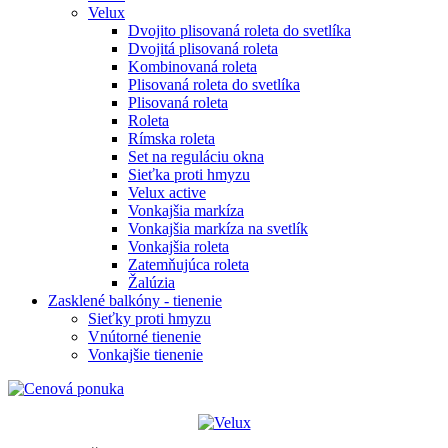
Velux
Dvojito plisovaná roleta do svetlíka
Dvojitá plisovaná roleta
Kombinovaná roleta
Plisovaná roleta do svetlíka
Plisovaná roleta
Roleta
Rímska roleta
Set na reguláciu okna
Sieťka proti hmyzu
Velux active
Vonkajšia markíza
Vonkajšia markíza na svetlík
Vonkajšia roleta
Zatemňujúca roleta
Žalúzia
Zasklené balkóny - tienenie
Sieťky proti hmyzu
Vnútorné tienenie
Vonkajšie tienenie