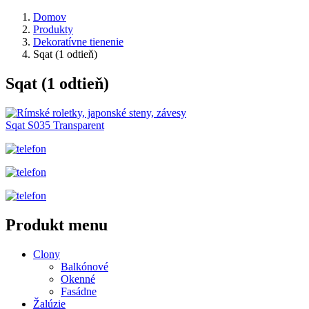
Domov
Produkty
Dekoratívne tienenie
Sqat (1 odtieň)
Sqat (1 odtieň)
Sqat S035 Transparent
Produkt menu
Clony
Balkónové
Okenné
Fasádne
Žalúzie